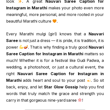
look
. A great
Nauvari Saree Caption for
Instagram in Marathi
makes your photo even more
meaningful, more personal, and more rooted in your
beautiful Marathi culture
.
Every Marathi mulgi (girl) knows that a
Nauvari
Saree
is not just a dress — it is pride, it is tradition, it is
power
. That is why finding a truly good
Nauvari
Saree Caption for Instagram in Marathi
matters so
much! Whether it is for a festival like Gudi Padwa, a
wedding, a photoshoot, or just a cultural event, the
right
Nauvari Saree Caption for Instagram in
Marathi
adds heart and soul to your post
. So sit
back, enjoy, and let
Star Glow Gossip
help you find
words that truly match the grace and strength you
carry in that gorgeous nine-yard saree
!