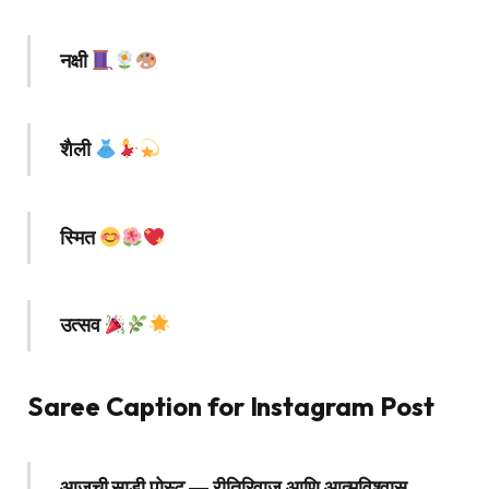
नक्षी
शैली
स्मित
उत्सव
Saree Caption for Instagram Post
आजची साडी पोस्ट — रीतिरिवाज आणि आत्मविश्वास