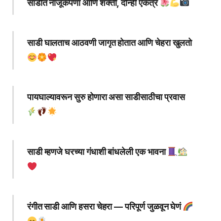
साडीत नाजूकपणा आणि शक्ती, दोन्ही एकत्र
साडी घालताच आठवणी जागृत होतात आणि चेहरा खुलतो
पायघाल्यावरून सुरु होणारा असा साडीसाठीचा प्रवास
साडी म्हणजे घरच्या गंधाशी बांधलेली एक भावना
रंगीत साडी आणि हसरा चेहरा — परिपूर्ण जुळवून घेणं