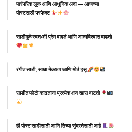
पारंपरिक लूक आणि आधुनिक अदा — आजच्या
पोस्टसाठी परफेक्ट
साडीमुळे स्वतःशी प्रेम वाढतं आणि आत्मविश्वास वाढतो
रंगीत साडी, साधा मेकअप आणि मोठं हसू
साडीत फोटो काढताना प्रत्येक क्षण खास वाटतो
ही पोस्ट साडीसाठी आणि तिच्या सुंदरतेसाठी आहे