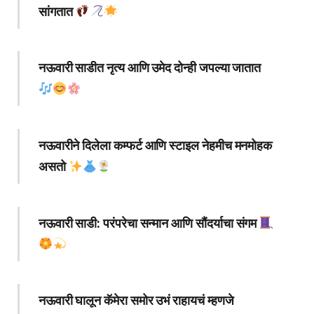
सांगतात
नऊवारी साडीत नृत्य आणि उमेद दोन्ही जपल्या जातात
नऊवारीने दिलेला कम्फर्ट आणि स्टाइल नेहमीच मनमोहक
असतो
नऊवारी साडी: परंपरेचा सन्मान आणि सौंदर्याचा संगम
नऊवारी घालून कॅमेरा समोर उभं राहायचं म्हणजे