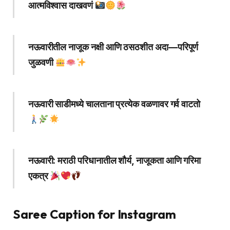
आत्मविश्वास दाखवणं
नऊवारीतील नाजूक नक्षी आणि ठसठशीत अदा—परिपूर्ण
जुळवणी
नऊवारी साडीमध्ये चालताना प्रत्येक वळणावर गर्व वाटतो
नऊवारी: मराठी परिधानातील शौर्य, नाजूकता आणि गरिमा
एकत्र
Saree Caption for Instagram