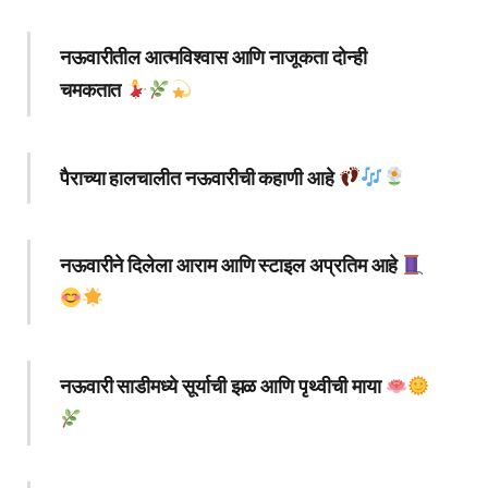
नऊवारीतील आत्मविश्वास आणि नाजूकता दोन्ही
चमकतात
पैराच्या हालचालीत नऊवारीची कहाणी आहे
नऊवारीने दिलेला आराम आणि स्टाइल अप्रतिम आहे
नऊवारी साडीमध्ये सूर्याची झळ आणि पृथ्वीची माया